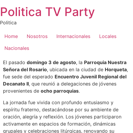
Saltar
Politica TV Party
al
contenido
Politica
Home
Nosotros
Internacionales
Locales
Nacionales
El pasado
domingo 3 de agosto
, la
Parroquia Nuestra
Señora del Rosario
, ubicada en la ciudad de
Horqueta
,
fue sede del esperado
Encuentro Juvenil Regional del
Decanato II
, que reunió a delegaciones de jóvenes
provenientes de
ocho parroquias
.
La jornada fue vivida con profundo entusiasmo y
espíritu fraterno, destacándose por su ambiente de
oración, alegría y reflexión. Los jóvenes participaron
activamente en espacios de formación, dinámicas
grupales y celebraciones litúrgicas, renovando su