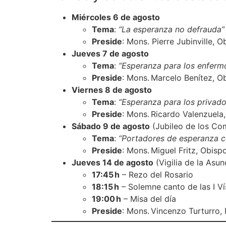
Miércoles 6 de agosto
Tema
:
“La esperanza no defrauda”
Preside
: Mons. Pierre Jubinville
Jueves 7 de agosto
Tema
:
“Esperanza para los enfer
Preside
: Mons. Marcelo Benítez, 
Viernes 8 de agosto
Tema
:
“Esperanza para los privado
Preside
: Mons. Ricardo Valenzuel
Sábado 9 de agosto
(Jubileo de los Co
Tema
:
“Portadores de esperanza c
Preside
: Mons. Miguel Fritz, Obisp
Jueves 14 de agosto
(Vigilia de la Asun
17:45 h
– Rezo del Rosario
18:15 h
– Solemne canto de las I V
19:00 h
– Misa del día
Preside
: Mons. Vincenzo Turturro,