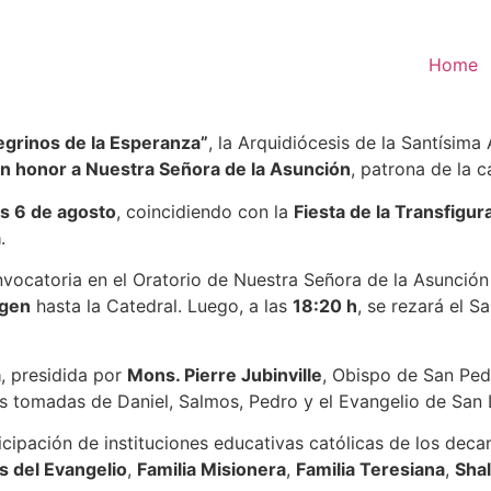
Home
egrinos de la Esperanza”
, la Arquidiócesis de la Santísima 
n honor a Nuestra Señora de la Asunción
, patrona de la c
es 6 de agosto
, coincidiendo con la
Fiesta de la Transfigur
a
.
vocatoria en el Oratorio de Nuestra Señora de la Asunción 
rgen
hasta la Catedral. Luego, a las
18:20 h
, se rezará el S
a
, presidida por
Mons. Pierre Jubinville
, Obispo de San Ped
as tomadas de Daniel, Salmos, Pedro y el Evangelio de San 
icipación de instituciones educativas católicas de los deca
s del Evangelio
,
Familia Misionera
,
Familia Teresiana
,
Sha