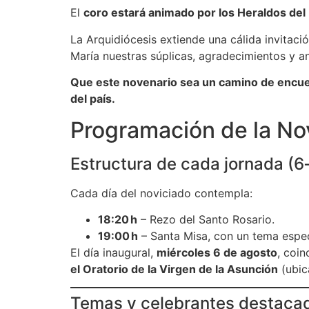
El
coro estará animado por los Heraldos del
La Arquidiócesis extiende una cálida invitaci
María nuestras súplicas, agradecimientos y a
Que este novenario sea un camino de encuent
del país.
Programación de la N
Estructura de cada jornada (6
Cada día del noviciado contempla:
18:20 h
– Rezo del Santo Rosario.
19:00 h
– Santa Misa, con un tema espec
El día inaugural,
miércoles 6 de agosto
, coi
el Oratorio de la Virgen de la Asunción
(ubic
Temas y celebrantes destacad