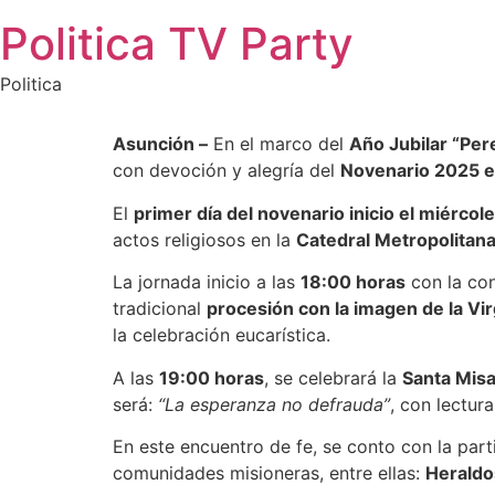
Saltar
Politica TV Party
al
contenido
Politica
Asunción –
En el marco del
Año Jubilar “Per
con devoción y alegría del
Novenario 2025 e
El
primer día del novenario inicio el miércol
actos religiosos en la
Catedral Metropolitan
La jornada inicio a las
18:00 horas
con la con
tradicional
procesión con la imagen de la Vi
la celebración eucarística.
A las
19:00 horas
, se celebrará la
Santa Mis
será:
“La esperanza no defrauda”
, con lectur
En este encuentro de fe, se conto con la part
comunidades misioneras, entre ellas:
Heraldo