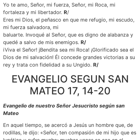
Yo te amo, Señor, mi fuerza, Señor, mi Roca, mi
fortaleza y mi libertador.
R
/
Eres mi Dios, el peñasco en que me refugio, mi escudo,
mi fuerza salvadora, mi
baluarte. Invoqué al Señor, que es digno de alabanza y
quedé a salvo de mis enemigos.
R/
iViva el Señor! jBendita sea mi Roca! ¡Glorificado sea el
Dios de mi salvación! Él concede grandes victorias a su
rey y trata con fidelidad a su Ungido.
R/
EVANGELIO SEGUN SAN
MATEO 17, 14-20
Evangelio de nuestro Señor Jesucristo según san
Mateo
En aquel tiempo, se acercó a Jesús un hombre que, de
rodillas, le dijo: «Señor, ten compasión de mi hijo que es
lunático y sufre mucho: muchas veces se cae en el